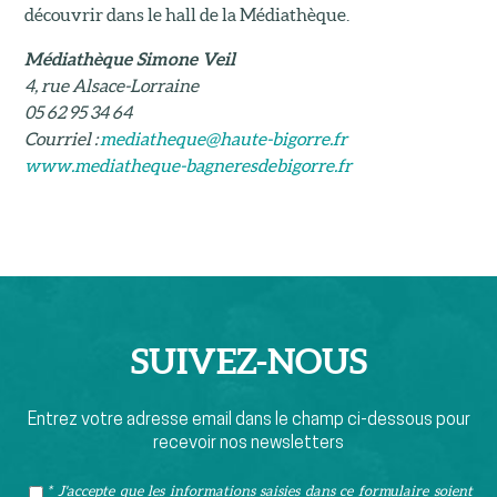
découvrir dans le hall de la Médiathèque.
Médiathèque Simone Veil
4, rue Alsace-Lorraine
05 62 95 34 64
Courriel :
mediatheque@haute-bigorre.fr
www.mediatheque-bagneresdebigorre.fr
SUIVEZ-
NOUS
Entrez votre adresse email dans le champ ci-dessous pour
recevoir nos newsletters
* J'accepte que les informations saisies dans ce formulaire soient