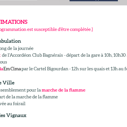
NIMATIONS
ogrammation est susceptible d'être complétée.]
bulation
ong de la journée
t
de l'Accordéon Club Bagnérais - départ de la gare à 10h, 10h3
tous
da
Em Cima
par le Cartel Bigourdan - 12h sur les quais et 13h au fo
e Ville
assemblement pour la
marche de la flamme
art de la marche de la flamme
vée au foirail
des Vignaux