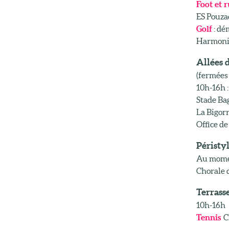
Foot et 
ES Pouza
Golf
: dé
Harmonie
Allées d
(fermées 
10h-16h :
Stade Ba
La Bigor
Office de
Péristy
Au momen
Chorale d
Terrass
10h-16h
Tennis
C