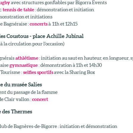
rugby
avec structures gonflables par Bigorra Events
c
tennis de table
: démonstration et initiation
monstration et initiations
 Bagnéraise :
concerts
à 11h et 12h15
es Coustous - place Achille Jubinal
à la circulation pour l'occasion)
gnérais
athlétisme
: initiation au saut en hauteur, en longueur, sp
raise
gymnastique
: démonstration à 11h et 14h30
 Tourisme :
selfies sportifs
avec la Sharing Box
le du musée Salies
t du passage de la flamme
e Clair vallon :
concert
e des Thermes
lub de Bagnères-de-Bigorre : initiation et démonstration