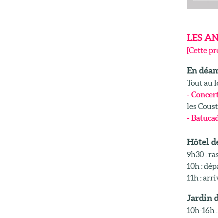
LES A
[Cette pr
En déam
Tout au l
- Concer
les Cous
- Batuca
Hôtel d
9h30 : r
10h : dép
11h : arri
Jardin 
10h-16h :