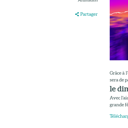
Partager
Grâce à 
sera de p
le di
Avec l'ai
grande fê
Télécharg