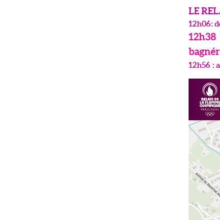
LE RE
12h06 : d
12h38 
bagnér
12h56 : a