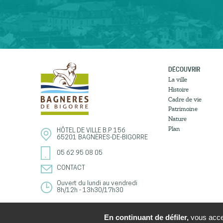
DÉCOUVRIR
La ville
Histoire
Cadre de vie
Patrimoine
Nature
Plan
HÔTEL DE VILLE
B.P 156
65201
BAGNÈRES-DE-BIGORRE
05 62 95 08 05
CONTACT
Ouvert du lundi au vendredi
8h/12h - 13h30/17h30
En continuant de défiler,
vous accep