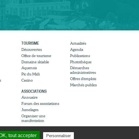
TOURISME
Actualités
Découvertes
Agenda
Office de tourisme
Publications
Domaine skiable
Photothèque
Aquensis
Démarches
administratives
Pic du Midi
Offres d’emplois
x
Casino
Marchés publics
ASSOCIATIONS
Annuaire
Forum des associations
Jumelages
Organiser une
manifestation
OK, tout accepter
Personnaliser