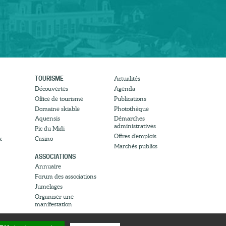
TOURISME
Actualités
Découvertes
Agenda
Office de tourisme
Publications
Domaine skiable
Photothèque
Aquensis
Démarches
administratives
Pic du Midi
Offres d’emplois
x
Casino
Marchés publics
ASSOCIATIONS
Annuaire
Forum des associations
Jumelages
Organiser une
manifestation