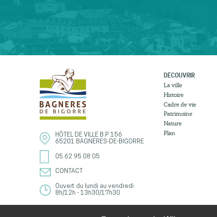
DÉCOUVRIR
La ville
Histoire
Cadre de vie
Patrimoine
Nature
Plan
HÔTEL DE VILLE
B.P 156
65201
BAGNÈRES-DE-BIGORRE
05 62 95 08 05
CONTACT
Ouvert du lundi au vendredi
8h/12h - 13h30/17h30