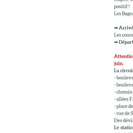
positif !
Les Bagné
➡
Arrivé
Les cour
➡
Départ
Attentio
juin.
La circul
- bouleva
- bouleva
- chemin
- allées 
- place d
- rue de 
Des dévi
Le stati