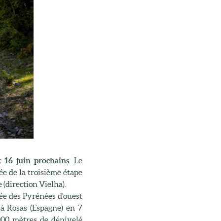
t 16 juin prochains
. Le
ée de la troisième étape
 (direction Vielha).
ée des Pyrénées d'ouest
z à Rosas (Espagne) en 7
000 mètres de dénivelé