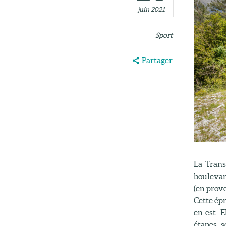
juin 2021
Sport
Partager
La Trans
boulevard
(en prove
Cette ép
en est. 
étapes, 