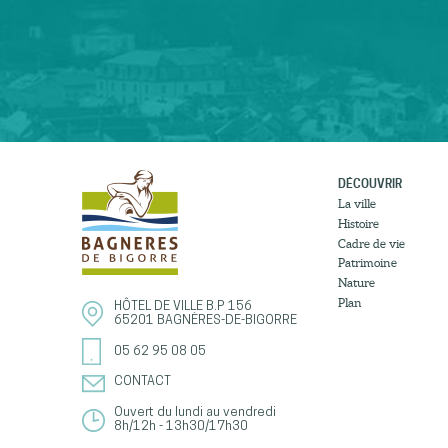
DÉCOUVRIR
La ville
Histoire
Cadre de vie
Patrimoine
Nature
Plan
HÔTEL DE VILLE
B.P 156
65201
BAGNÈRES-DE-BIGORRE
05 62 95 08 05
CONTACT
Ouvert du lundi au vendredi
8h/12h - 13h30/17h30