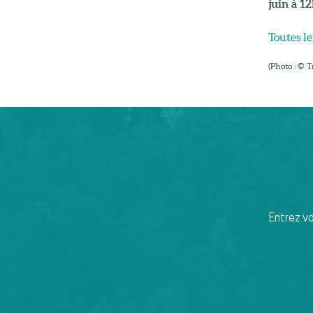
juin à 12
Toutes le
(Photo : © 
Entrez v