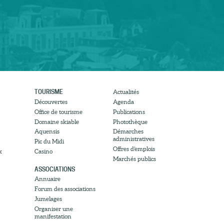
TOURISME
Actualités
Découvertes
Agenda
Office de tourisme
Publications
Domaine skiable
Photothèque
Aquensis
Démarches
administratives
Pic du Midi
Offres d’emplois
x
Casino
Marchés publics
ASSOCIATIONS
Annuaire
Forum des associations
Jumelages
Organiser une
manifestation