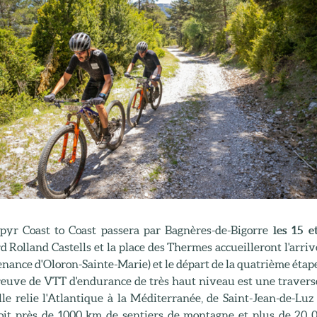
pyr Coast to Coast passera par Bagnères-de-Bigorre
les 15 e
 Rolland Castells et la place des Thermes accueilleront l'arriv
nance d'Oloron-Sainte-Marie) et le départ de la quatrième étape
reuve de VTT d'endurance de très haut niveau est une travers
Elle relie l'Atlantique à la Méditerranée, de Saint-Jean-de-Lu
soit près de 1000 km de sentiers de montagne et plus de 20 