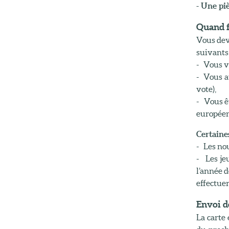
- Une pi
Quand fa
Vous deve
suivants 
- Vous v
- Vous a
vote),
- Vous ê
européen
Certaine
- Les nou
- Les je
l’année d
effectuer
Envoi de
La carte 