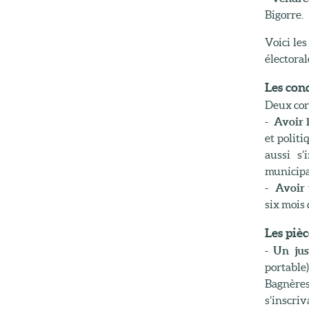
Bigorre.
Voici les
électora
Les cond
Deux cond
- Avoir l
et polit
aussi s’
municipa
- Avoir
six mois 
Les pièc
- Un jus
portable)
Bagnère
s’inscriv