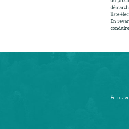
du procha
démarche
liste élec
En reva
conduire,
Entrez v