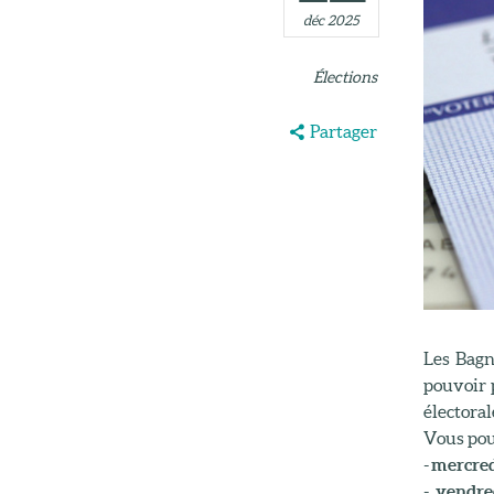
déc 2025
Élections
Partager
Les Bagn
pouvoir p
électoral
Vous pouv
-
mercred
-
vendre