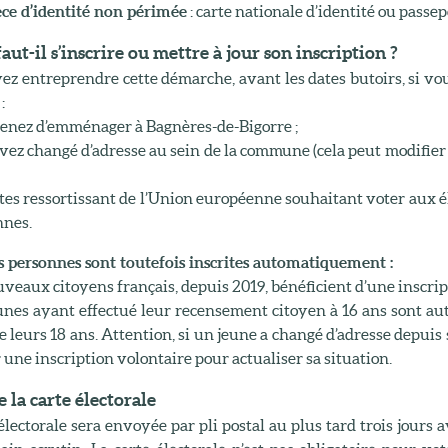
èce d’identité non périmée
: carte nationale d’identité ou passep
ut-il s’inscrire ou mettre à jour son inscription ?
z entreprendre cette démarche, avant les dates butoirs, si vou
:
enez d’emménager à Bagnères-de-Bigorre ;
vez changé d’adresse au sein de la commune (cela peut modifier
tes ressortissant de l’Union européenne souhaitant voter aux é
nes.
s personnes sont toutefois inscrites automatiquement :
veaux citoyens français, depuis 2019, bénéficient d’une inscripti
unes ayant effectué leur recensement citoyen à 16 ans sont a
e leurs 18 ans. Attention, si un jeune a changé d’adresse depuis
 une inscription volontaire pour actualiser sa situation.
 la carte électorale
électorale sera envoyée par pli postal au plus tard trois jours 