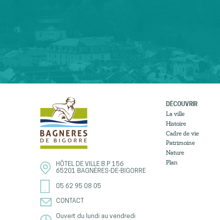
DÉCOUVRIR
La ville
Histoire
Cadre de vie
Patrimoine
Nature
Plan
HÔTEL DE VILLE
B.P 156
65201
BAGNÈRES-DE-BIGORRE
05 62 95 08 05
CONTACT
Ouvert du lundi au vendredi