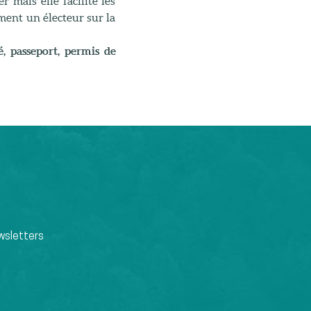
r mais elle facilite les
ement un électeur sur la
té, passeport, permis de
wsletters