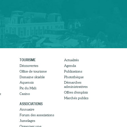
TOURISME
Actualités
Découvertes
Agenda
Office de tourisme
Publications
Domaine skiable
Photothèque
Aquensis
Démarches
administratives
Pic du Midi
Offres d’emplois
x
Casino
Marchés publics
ASSOCIATIONS
Annuaire
Forum des associations
Jumelages
Organiser une