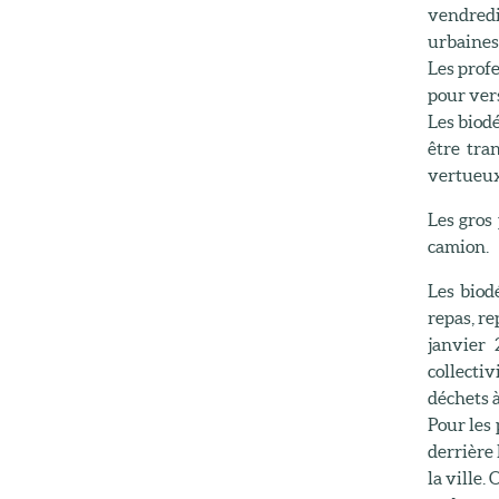
vendredi
urbaines
Les profe
pour vers
Les biod
être tra
vertueux
Les gros
camion.
Les biod
repas, r
janvier 
collecti
déchets à
Pour les 
derrière 
la ville.