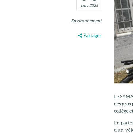
janv 2025
Environnement
Partager
Le SYMAT
des gros 
collège et
En parten
d'un vél