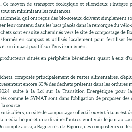
. Ce moyen de transport écologique et silencieux s'intègre 
 tout en minimisant les nuisances.
ssionnels, qui ont reçus des bio-sceaux, doivent simplement sort
er leur contenu dans les bacs placés dans la remorque du vélo-
échets sont ensuite acheminés vers le site de compostage de Bo
nsformés en compost et utilisés localement pour fertiliser les
 et un impact positif sur l'environnement.
 producteurs situés en périphérie bénéficient, quant à eux, d'
échets, composés principalement de restes alimentaires, d’épl
eprésentent encore 30 % des déchets présents dans les ordures 
2024, suite à la Loi sur la Transition Énergétique pour la
vités comme le SYMAT sont dans l'obligation de proposer des s
 la source.
particuliers, un site de compostage collectif ouvert à tous est 
la médiathèque et une dizaine d’autres vont voir le jour au co
 On compte aussi, à Bagnèrres-de-Bigorre, des composteurs colle