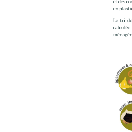
et des c
en plasti
Le tri d
calculée
ménagère