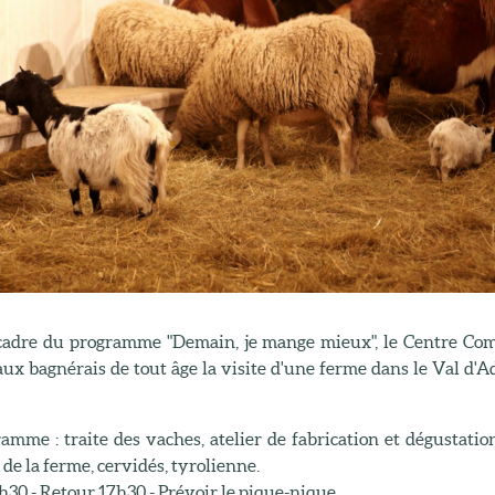
cadre du programme "Demain, je mange mieux", le Centre Com
aux bagnérais de tout âge la visite d'une ferme dans le Val d'
amme : traite des vaches, atelier de fabrication et dégustatio
e la ferme, cervidés, tyrolienne.
h30 - Retour 17h30 - Prévoir le pique-nique