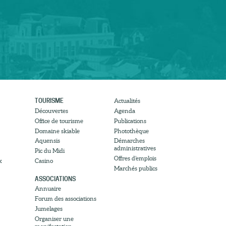
TOURISME
Actualités
Découvertes
Agenda
Office de tourisme
Publications
Domaine skiable
Photothèque
Aquensis
Démarches
administratives
Pic du Midi
Offres d’emplois
x
Casino
Marchés publics
ASSOCIATIONS
Annuaire
Forum des associations
Jumelages
Organiser une