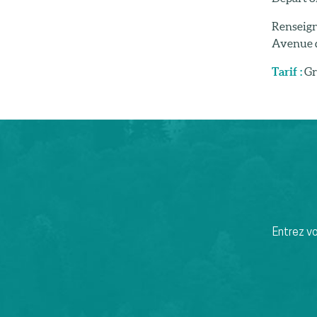
Renseign
Avenue d
Tarif :
Gr
Entrez v