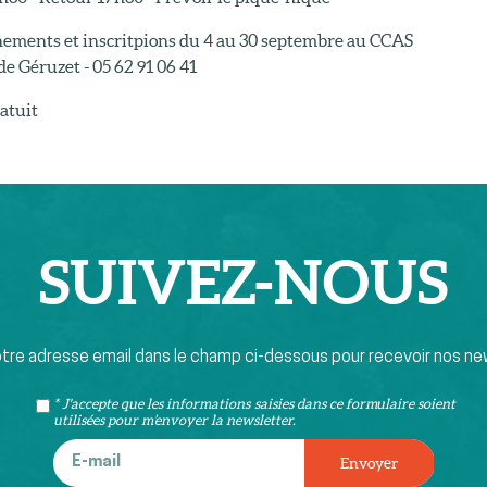
ements et inscritpions du 4 au 30 septembre au CCAS
e Géruzet - 05 62 91 06 41
atuit
SUIVEZ-
NOUS
otre adresse email dans le champ ci-dessous pour recevoir nos ne
* J'accepte que les informations saisies dans ce formulaire soient
utilisées pour m’envoyer la newsletter.