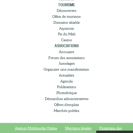
TOURISME
Découvertes
Office de tourisme
Domaine skiable
Aquensis
Pic du Midi
Casino
ASSOCIATIONS
Annuaire
Forum des associations
Jumelages
Organiser une manifestation
Actualités
Agenda
Publications
Photothèque
Démarches administratives
Offres d’emplois
Marchés publics
Agence Multimedia Otidea
Mentions légales
Protection des