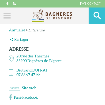
CONTACT
Annuaire
>
Littérature
Partager
ADRESSE
20 rue des Thermes
65200
Bagnères-de-Bigorre
Bertrand DUPRAT
07 66 97 47 99
Site web
Page Facebook