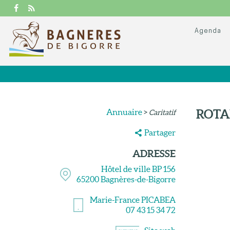
Agenda
Annuaire
>
ROTA
Caritatif
Partager
ADRESSE
Hôtel de ville BP 156
65200
Bagnères-de-Bigorre
Marie-France PICABEA
07 43 15 34 72