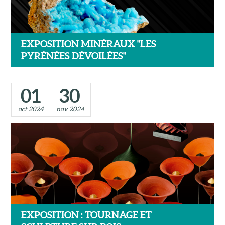
EXPOSITION MINÉRAUX "LES
PYRÉNÉES DÉVOILÉES"
01
30
oct 2024
nov 2024
EXPOSITION : TOURNAGE ET