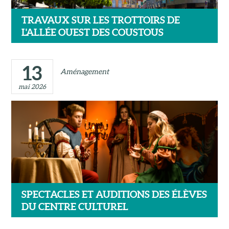
TRAVAUX SUR LES TROTTOIRS DE
L'ALLÉE OUEST DES COUSTOUS
13
Aménagement
mai 2026
SPECTACLES ET AUDITIONS DES ÉLÈVES
DU CENTRE CULTUREL