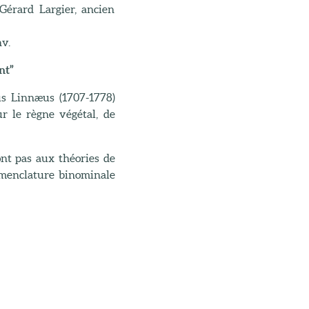
Gérard Largier, ancien
nv.
nt”
s Linnæus (1707-1778)
ur le règne végétal, de
ont pas aux théories de
nomenclature binominale