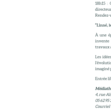
18h15 : 
directeu
Rendez-vo
“Linné, l
À une ép
invente 
travaux a
Les idée
l’évolut
imaginé p
Entrée li
Médiath
4, rue Al
05 62 95 
Courriel 