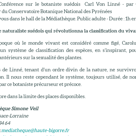
Conférence sur le botaniste suédois Carl Von Linné - par 
r du Conservatoire Botanique National des Pyrénées
us dans le hall de la Médiathèque. Public adulte - Durée : 1h e
e naturaliste suédois qui révolutionna la classification du viva
oque où le monde vivant est considéré comme figé, Carolu
un système de classification des espèces, en s’inspirant, po
ntérieurs sur la sexualité des plantes.
s de Linné, tenant d’un ordre divin de la nature, ne survivr
ion. Il nous reste cependant le système, toujours utilisé, de 
ar ce botaniste précurseur et précoce.
bre dans la limite des places disponibles.
èque Simone Veil
sace-Lorraine
34 64
:
mediatheque@haute-bigorre.fr