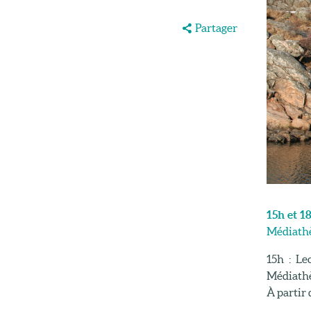
Partager
15h et 1
Médiathè
15h : Le
Médiath
À partir 