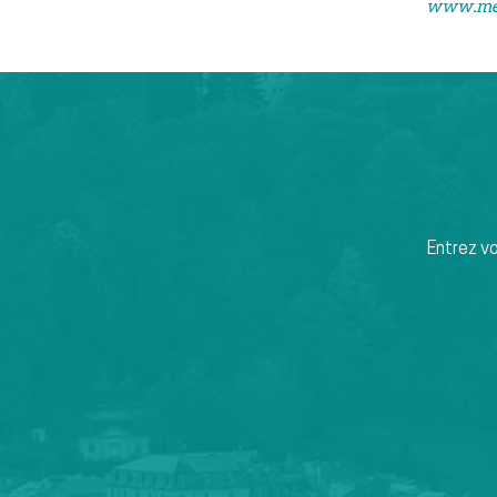
www.med
Entrez v